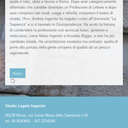
quale è nato, abita e lavora a Roma. Dopo aver categoricamente
affermato che sarebbe diventato un Professore di Lettere e dopo
aver compiuto vari studi, viaggi e attività, compreso il teatro di
strada, l'Avv. Andrea Ingenito ha seguito i corsi all'Università "La
Sapienza" e si è laureato in Giurisprudenza. Ha avuto la fortuna
di condividere la professione con avvocati bravi, generosi e
meticolosi, come Mario Ingenito e Amedeo Biggio, e non ha più
cambiato strada. Ha un'ambizione modesta ma ostinata: quella di
porre alla portata della gente un'opera di qualità ad un prezzo
ragionevole.
News
Studio Legale Ingenito
00139 Roma, via Santa Maria della Speranza n.41
tel. 06.8540661 - 347.2224248